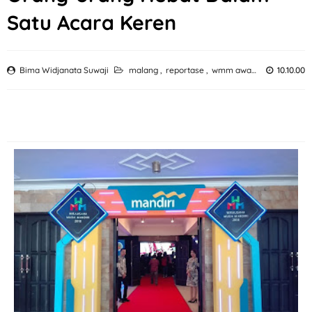
Satu Acara Keren
Bima Widjanata Suwaji
malang
,
reportase
,
wmm award
10.10.00