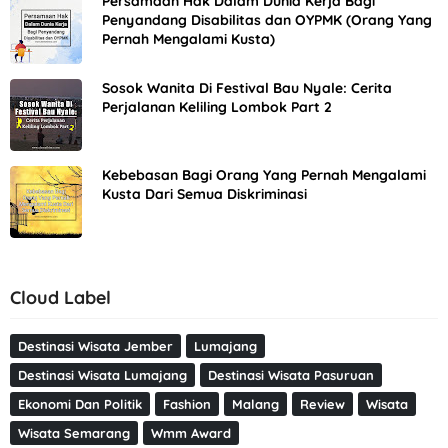
Persamaan Hak Dalam Dunia Kerja Bagi
Penyandang Disabilitas dan OYPMK (Orang Yang
Pernah Mengalami Kusta)
Sosok Wanita Di Festival Bau Nyale: Cerita
Perjalanan Keliling Lombok Part 2
Kebebasan Bagi Orang Yang Pernah Mengalami
Kusta Dari Semua Diskriminasi
Cloud Label
Destinasi Wisata Jember
Lumajang
Destinasi Wisata Lumajang
Destinasi Wisata Pasuruan
Ekonomi Dan Politik
Fashion
Malang
Review
Wisata
Wisata Semarang
Wmm Award