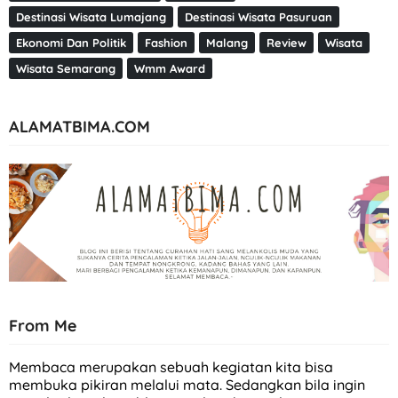
Destinasi Wisata Lumajang
Destinasi Wisata Pasuruan
Ekonomi Dan Politik
Fashion
Malang
Review
Wisata
Wisata Semarang
Wmm Award
ALAMATBIMA.COM
From Me
Membaca merupakan sebuah kegiatan kita bisa
membuka pikiran melalui mata. Sedangkan bila ingin