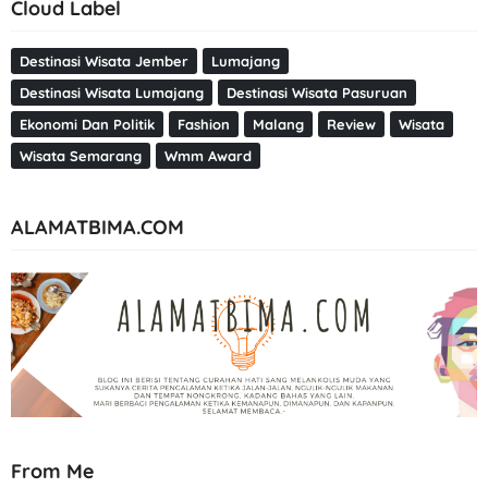
Cloud Label
Destinasi Wisata Jember
Lumajang
Destinasi Wisata Lumajang
Destinasi Wisata Pasuruan
Ekonomi Dan Politik
Fashion
Malang
Review
Wisata
Wisata Semarang
Wmm Award
ALAMATBIMA.COM
From Me