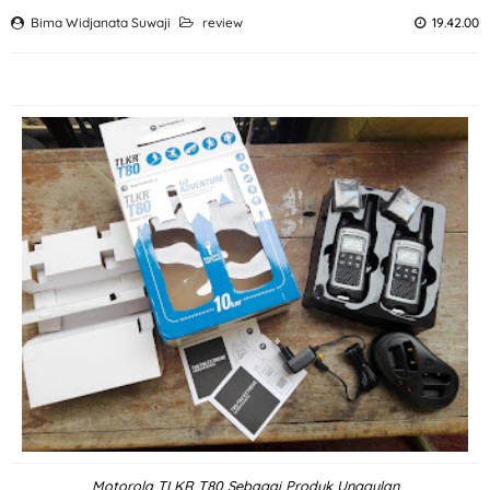
Bima Widjanata Suwaji
review
19.42.00
Motorola TLKR T80 Sebagai Produk Unggulan