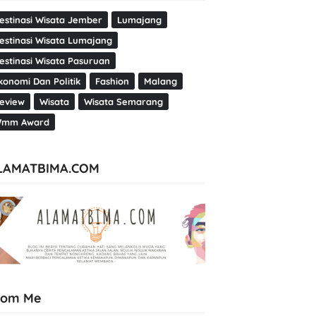
estinasi Wisata Jember
Lumajang
estinasi Wisata Lumajang
estinasi Wisata Pasuruan
konomi Dan Politik
Fashion
Malang
eview
Wisata
Wisata Semarang
mm Award
LAMATBIMA.COM
rom Me