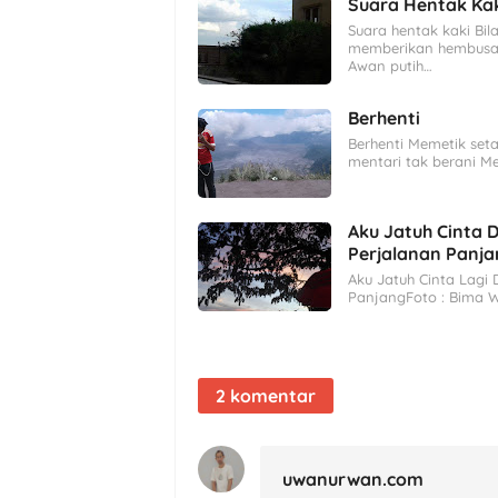
Suara Hentak Ka
Suara hentak kaki Bi
memberikan hembusan
Awan putih…
Berhenti
Berhenti Memetik set
mentari tak berani M
Aku Jatuh Cinta 
Perjalanan Panj
Aku Jatuh Cinta Lagi
PanjangFoto : Bima 
2 komentar
uwanurwan.com