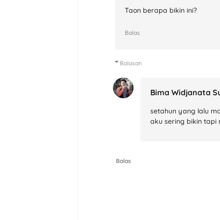
Taon berapa bikin ini?
Balas
Balasan
Bima Widjanata S
setahun yang lalu m
aku sering bikin tap
Balas