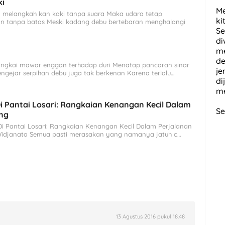
ki
Me
la melangkah kan kaki tanpa suara Maka udara tetap
ki
 tanpa batas Meski kadang debu bertebaran menghalangi
Se
di
me
de
angkai mawar enggan terhadap duri Menatap pancaran sinar
je
engejar serpihan debu juga tak berkenan Karena terlalu…
di
me
Di Pantai Losari: Rangkaian Kenangan Kecil Dalam
Se
ang
 Di Pantai Losari: Rangkaian Kenangan Kecil Dalam Perjalanan
Widjanata Semua pasti merasakan yang namanya jatuh c…
13 Agustus 2016 pukul 18.48