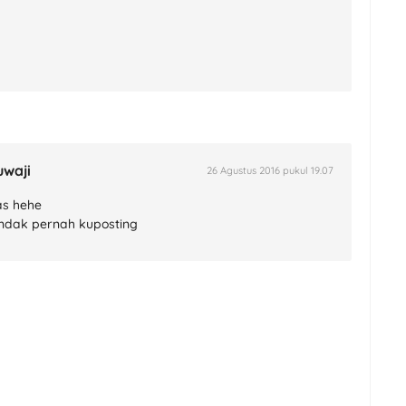
uwaji
26 Agustus 2016 pukul 19.07
as hehe
i ndak pernah kuposting