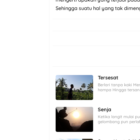
Sehingga suatu hal yang tak dimen
Tersesat
Berlari tanpa kaki Men
hampa Hingga tersa
Senja
Ketika langit mulai 
gelombang pun perlah