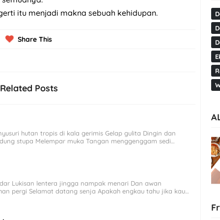
gerti itu menjadi makna sebuah kehidupan.
D
D
Share This
D
E
R
W
Related Posts
A
yusuri hutan tropis di kala gerimis Gelap gulita Dingin dan
ndung stupa Melempar muka Tangan menggenggam sedi…
pudar Lukisan lentera jingga nampak menari Dan awan
an pergi Selamat datang senja Apakah engkau tahu jika kau…
F