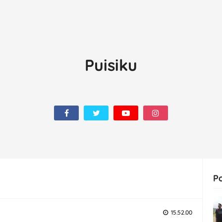
Puisiku
P
15.52.00